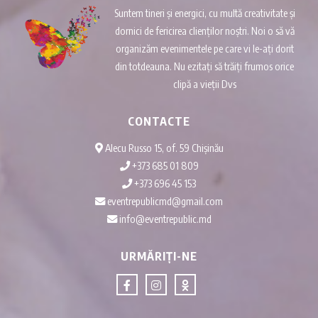
Suntem tineri și energici, cu multă creativitate și
dornici de fericirea clienților noștri. Noi o să vă
organizăm evenimentele pe care vi le-ați dorit
din totdeauna. Nu ezitați să trăiți frumos orice
clipă a vieții Dvs
CONTACTE
Alecu Russo 15, of. 59 Chișinău
+373 685 01 809
+373 696 45 153
eventrepublicmd@gmail.com
info@eventrepublic.md
URMĂRIȚI-NE