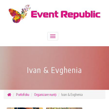
Toggle
navigation
Ivan & Evghenia
Portofoliu
Organizare nunți
Ivan & Evghenia