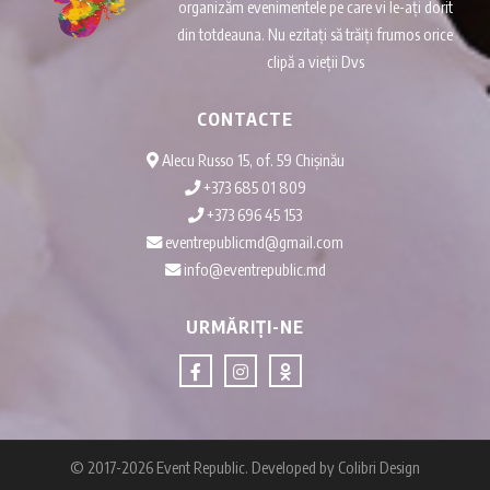
organizăm evenimentele pe care vi le-ați dorit
din totdeauna. Nu ezitați să trăiți frumos orice
clipă a vieții Dvs
CONTACTE
Alecu Russo 15, of. 59 Chișinău
+373 685 01 809
+373 696 45 153
eventrepublicmd@gmail.com
info@eventrepublic.md
URMĂRIȚI-NE
© 2017-2026 Event Republic. Developed by
Colibri Design