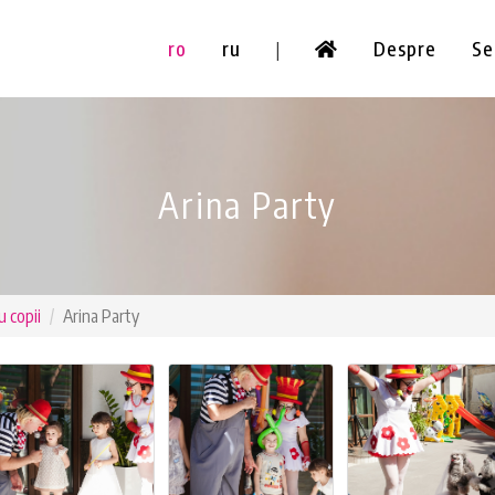
ro
ru
Despre
Se
|
Arina Party
 copii
Arina Party