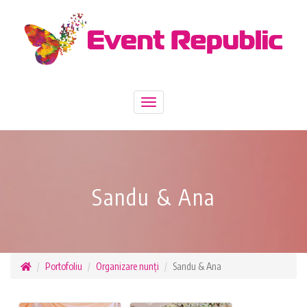
Toggle
navigation
Sandu & Ana
Portofoliu
Organizare nunți
Sandu & Ana