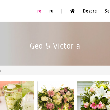
ro
ru
Despre
Se
|
Geo & Victoria
a