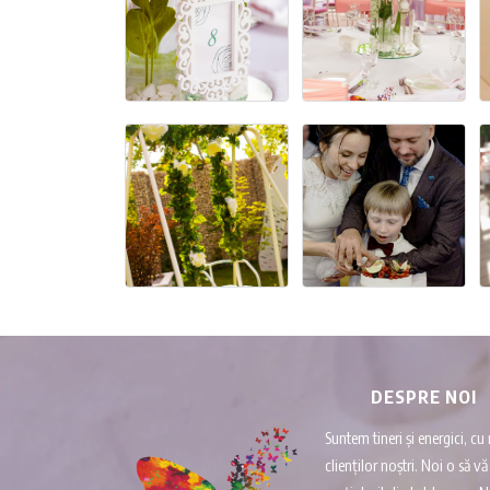
DESPRE NOI
Suntem tineri și energici, cu 
clienților noștri. Noi o să 