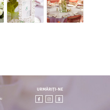
URMĂRIȚI-NE
ău