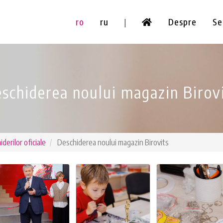
ro
ru
Despre
Se
|
schiderea noului magazin Birov
derilor oficiale
Deschiderea noului magazin Birovits