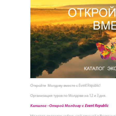
Откройте Молдову вместе с Event Republic!
Организация туров по Молдове на 1,2 и 3 дня.
Каталог - Открой Молдову с Event Republic
.
Молдова является небольшой страной в Восточной