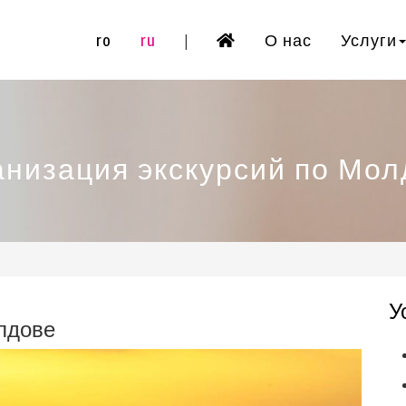
ro
ru
О нас
Услуги
|
анизация экскурсий по Мол
У
лдове