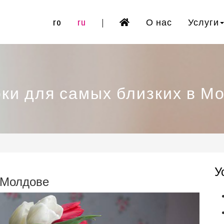
ro
ru
О нас
Услуги
|
ки для самых близких в М
У
 Молдове